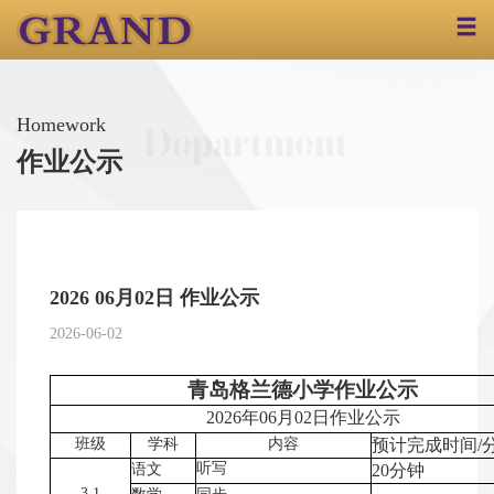
首页
Homework
Department
关于我们
作业公示
学校介绍
名校长
政府支持
教育科研
影像格兰德
小学部
名师团队
课程设置
课程特色
成果展示
作业公示
2026 06月02日 作业公示
初中部
2026-06-02
名师团队
课程设置
课程特色
成果展示
高中部
青岛格兰德小学作业公示
名师团队
课程设置
课程特色
升学成果
2026年06月02日作业公示
班级
学科
内容
预计完成时间/
国际部
语文
听写
20分钟
3.1