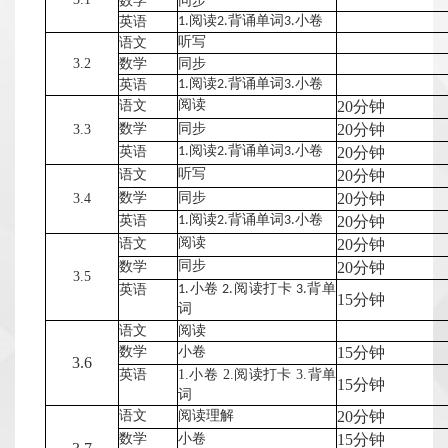
数学
同步
名师团队
课程设置
课程特色
升学成果
英语
1.阅读2.背诵单词3.小卷
语文
听写
校园公告
3.2
数学
同步
校园新闻
餐饮服务
校车服务
硬件设施
校园安全
英语
1.阅读2.背诵单词3.小卷
语文
阅读
20分钟
入学申请
数学
同步
20分钟
3.3
招生简章
升学路径
英语
1.阅读2.背诵单词3.小卷
20分钟
语文
听写
20分钟
数学
同步
20分钟
3.4
英语
1.阅读2.背诵单词3.小卷
20分钟
语文
阅读
20分钟
数学
同步
20分钟
3.5
英语
1.小卷 2.阅读打卡 3.背单
15分钟
词
语文
阅读
数学
小卷
15分钟
3.6
英语
1.小卷 2.阅读打卡 3.背单
15分钟
词
语文
阅读理解
20分钟
数学
小卷
15分钟