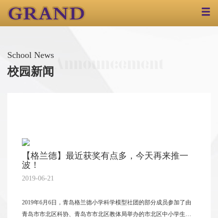
首页
School News
Announcement
关于我们
校园新闻
学校介绍
名校长
政府支持
教育科研
影像格兰德
小学部
名师团队
课程设置
课程特色
成果展示
作业公示
初中部
名师团队
课程设置
课程特色
成果展示
【格兰德】最近获奖有点多，今天再来推一
波！
高中部
2019-06-21
名师团队
课程设置
课程特色
升学成果
2019年6月6日，青岛格兰德小学科学模型社团的部分成员参加了由
国际部
青岛市市北区科协、青岛市市北区教体局举办的市北区中小学生航