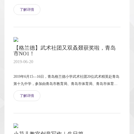
名师团队
课程设置
课程特色
升学成果
空模型竞赛，在“飞鲨”纸飞机航母着舰积分竞赛中位列团体第六名，
了解详情
各项目一二三等奖也被收入囊中，实现了首秀成功！
校园公告
校园新闻
餐饮服务
校车服务
硬件设施
校园安全
入学申请
招生简章
升学路径
【格兰德】武术社团又双叒叕获奖啦，青岛
市NO1！
2019-06-20
2019年6月15—16日，青岛格兰德小学武术社团20位武术精英赴青岛
第十九中学，参加由青岛市教育局、青岛市体育局、青岛市体育总
会主办的2019年青岛市“中国体育彩票杯”中小学生体育联赛武术表演
了解详情
赛。在为期两天的表演赛中，共有来自全市178所中小学校的1300多
名学生分不同组别和项目参赛。经过激烈的角逐，青岛格兰德小学
在本次比赛中成绩斐然，收获颇丰！